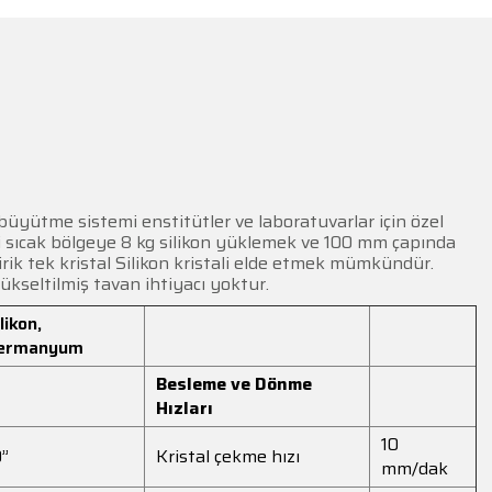
büyütme sistemi enstitütler ve laboratuvarlar için özel
ki sıcak bölgeye 8 kg silikon yüklemek ve 100 mm çapında
rik tek kristal Silikon kristali elde etmek mümkündür.
yükseltilmiş tavan ihtiyacı yoktur.
likon,
ermanyum
Besleme ve Dönme
Hızları
10
0”
Kristal çekme hızı
mm/dak