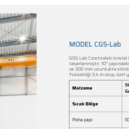
MODEL CGS-Lab
GSS Lab Czochralski kristal 
tasarlanmıştır. 10” çapında
ve 300 mm uzunlukta silindi
Yüksekliği 3,4 m olup, özel 
Si
Malzeme
G
Sıcak Bölge
Pota çapı
1