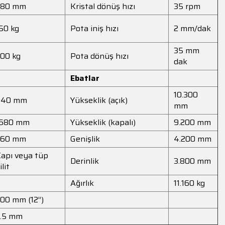
380 mm
Kristal dönüş hızı
35 rpm
50 kg
Pota iniş hızı
2 mm/dak
35 mm
00 kg
Pota dönüş hızı
dak
Ebatlar
10.300
940 mm
Yükseklik (açık)
mm
1680 mm
Yükseklik (kapalı)
9.200 mm
360 mm
Genişlik
4.200 mm
apı veya tüp
Derinlik
3.800 mm
ilit
Ağırlık
11.160 kg
00 mm (12”)
.5 mm