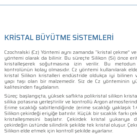
KRİSTAL BÜYÜTME SİSTEMLERİ
Czochralski (Cz) Yöntemi aynı zamanda “kristal çekme” ve
yöntemi olarak da bilinir. Bu süreçte Silikon (Si) önce erit
kristalleşerek soğutmasına izin verilir. Bu metodun
kontrolünün kolay olmasıdır. Cz yöntemi kullanılarak eld
kristal Silikon kristalleri endüstride oldukça iyi bilinen 
yapı taşı olan bir malzemedir. Siz de Cz yönteminin yü
kalitesinden faydalanın.
Süreç: başlangıçta, yüksek saflıkta polikristal silikon krist
silika potasına yerleştirilir ve kontrollü Argon atmosferinde di
Erime sıcaklığı sabitlendiğinde (erime sıcaklığı yaklaşık 1.
Silikon çekirdeği eriyiğe batırılır. Küçük bir sıcaklık farkı 
kristalleşmesini başlatır. Çekirdek kristal yukarıya 
çekirdeğin üstünde silindirik şekilde tek kristal oluşur. Çekm
Silikon elde etmek için kontroll şekilde ayarlanır.