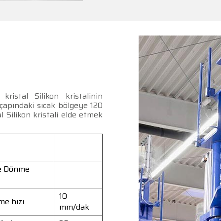
istal Silikon kristalinin
” çapındaki sıcak bölgeye 120
l Silikon kristali elde etmek
e Dönme
10
me hızı
mm/dak