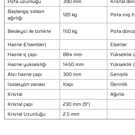
Pota uzunluğu
390 mm
Kristal dön
Başlangıç silikon
120 kg
Pota iniş h
ağırlığı
Besleyici ile birlikte
150 kg
Pota dönüş
Hazne (Chamber)
Ebatlar
Hazne iç çapı
884 mm
Yükseklik (
Hazne yüksekliği
1450 mm
Yükseklik (
Alıcı hazne çapı
300 mm
Genişlik
İzolasyon vanası
Kapı
Derinlik
Kristal
Ağırlık
Kristal çapı
230 mm (9”)
Kristal Uzunluğu
2.5 mm