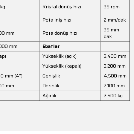
 kg
Kristal dönüş hızı
35 rpm
Pota iniş hızı
2 mm/dak
35 mm
90 mm
Pota dönüş hızı
dak
000 mm
Ebatlar
apı
Yükseklik (açık)
3.400 mm
Yükseklik (kapalı)
3.200 mm
00 mm (4”)
Genişlik
4.500 mm
00 mm
Derinlik
2.100 mm
Ağırlık
2.500 kg