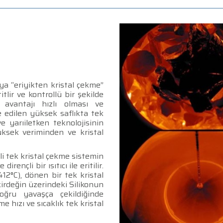
ya “eriyikten kristal çekme”
itlir ve kontrollü bir şekilde
 avantajı hızlı olması ve
e edilen yüksek saflıkta tek
ve yarıiletken teknolojisinin
ksek veriminden ve kristal
ali tek kristal çekme sistemin
rençli bir ısıtıcı ile eritilir.
412°C), dönen bir tek kristal
çekirdeğin üzerindeki Silikonun
doğru yavaşça çekildiğinde
e hızı ve sıcaklık tek kristal