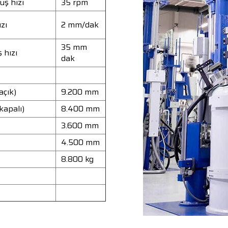
üş hızı
35 rpm
ızı
2 mm/dak
35 mm
 hızı
dak
açık)
9.200 mm
kapalı)
8.400 mm
3.600 mm
4.500 mm
8.800 kg