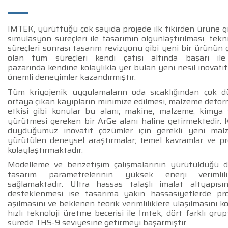
IMTEK, yürüttüğü çok sayıda projede ilk fikirden ürüne g
simulasyon süreçleri ile tasarımın olgunlaştırılması, tekn
süreçleri sonrası tasarım revizyonu gibi yeni bir ürünün g
olan tüm süreçleri kendi çatısı altında başarı ile 
pazarında kendine kolaylıkla yer bulan yeni nesil inovatif
önemli deneyimler kazandırmıştır.
Tüm kriyojenik uygulamaların oda sıcaklığından çok dü
ortaya çıkan kayıpların minimize edilmesi, malzeme defor
etkisi gibi konular bu alanı;
makine, malzeme, kimya v
yürütmesi gereken bir ArGe alanı haline getirmektedir. Kr
duyduğumuz inovatif çözümler için gerekli yeni malz
yürütülen deneysel araştırmalar; temel kavramlar ve pre
kolaylaştırmaktadır.
Modelleme ve benzetişim çalışmalarının yürütüldüğü do
tasarım parametrelerinin yüksek enerji verimlili
sağlamaktadır. Ultra hassas talaşlı imalat altyapısı
desteklenmesi ise tasarıma yakın hassasiyetlerde pro
aşılmasını ve beklenen teorik verimliliklere ulaşılmasını 
hızlı teknoloji üretme becerisi ile İmtek, dört farklı gru
sürede THS-9 seviyesine getirmeyi başarmıştır.