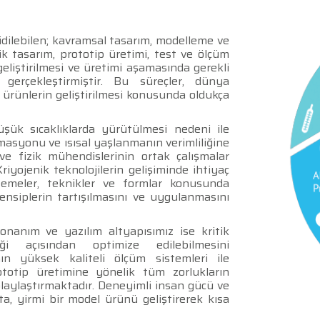
idilebilen; kavramsal tasarım, modelleme ve
ik tasarım, prototip üretimi, test ve ölçüm
eliştirilmesi ve üretimi aşamasında gerekli
gerçekleştirmiştir. Bu süreçler, dünya
 ürünlerin geliştirilmesi konusunda oldukça
şük sıcaklıklarda yürütülmesi nedeni ile
masyonu ve ısısal yaşlanmanın verimliliğine
e fizik mühendislerinin ortak çalışmalar
iyojenik teknolojilerin gelişiminde ihtiyaç
emeler, teknikler ve formlar konusunda
nsiplerin tartışılmasını ve uygulanmasını
nanım ve yazılım altyapısımız ise kritik
ği açısından optimize edilebilmesini
nın yüksek kaliteli ölçüm sistemleri ile
totip üretimine yönelik tüm zorlukların
kolaylaştırmaktadır. Deneyimli insan gücü ve
pta, yirmi bir model ürünü geliştirerek kısa